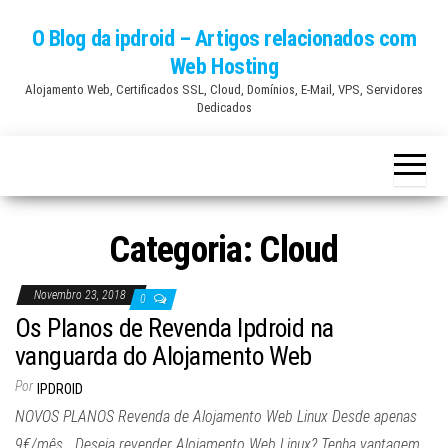
Skip
O Blog da ipdroid – Artigos relacionados com
to
Web Hosting
the
Alojamento Web, Certificados SSL, Cloud, Domínios, E-Mail, VPS, Servidores
content
Dedicados
Categoria:
Cloud
Novembro 23, 2018
0
Os Planos de Revenda Ipdroid na
vanguarda do Alojamento Web
Por
IPDROID
NOVOS PLANOS Revenda de Alojamento Web Linux Desde apenas
9€/mês Deseja revender Alojamento Web Linux? Tenha vantagem