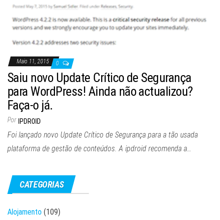
Maio 11, 2015
0
Saiu novo Update Crítico de Segurança
para WordPress! Ainda não actualizou?
Faça-o já.
Por
IPDROID
Foi lançado novo Update Crítico de Segurança para a tão usada
plataforma de gestão de conteúdos. A ipdroid recomenda a…
CATEGORIAS
Alojamento
(109)