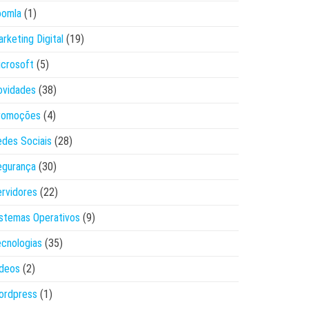
oomla
(1)
rketing Digital
(19)
crosoft
(5)
ovidades
(38)
romoções
(4)
des Sociais
(28)
egurança
(30)
rvidores
(22)
stemas Operativos
(9)
cnologias
(35)
ídeos
(2)
ordpress
(1)