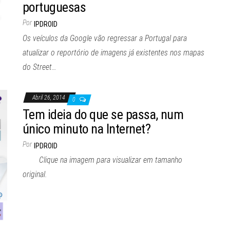
portuguesas
Por
IPDROID
Os veículos da Google vão regressar a Portugal para
atualizar o reportório de imagens já existentes nos mapas
do Street…
Abril 26, 2014
0
Tem ideia do que se passa, num
único minuto na Internet?
Por
IPDROID
Clique na imagem para visualizar em tamanho
original.