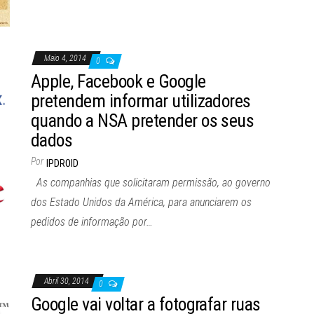
Maio 4, 2014
0
Apple, Facebook e Google
pretendem informar utilizadores
quando a NSA pretender os seus
dados
Por
IPDROID
As companhias que solicitaram permissão, ao governo
dos Estado Unidos da América, para anunciarem os
pedidos de informação por…
Abril 30, 2014
0
Google vai voltar a fotografar ruas