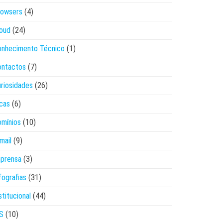
rowsers
(4)
oud
(24)
onhecimento Técnico
(1)
ontactos
(7)
riosidades
(26)
cas
(6)
mínios
(10)
mail
(9)
mprensa
(3)
fografias
(31)
stitucional
(44)
S
(10)