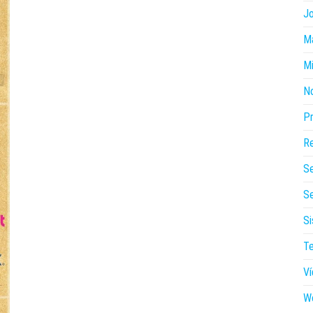
J
Ma
Mi
N
P
Re
S
Se
Si
Te
V
W