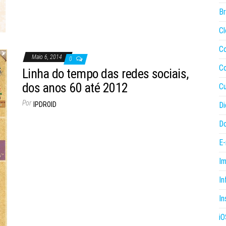
B
Cl
C
Maio 6, 2014
0
C
Linha do tempo das redes sociais,
dos anos 60 até 2012
Cu
Por
Di
IPDROID
Do
E-
I
In
In
iO