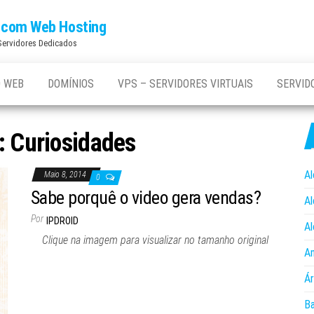
os com Web Hosting
 Servidores Dedicados
 WEB
DOMÍNIOS
VPS – SERVIDORES VIRTUAIS
SERVID
:
Curiosidades
Al
Maio 8, 2014
0
Sabe porquê o video gera vendas?
Al
Por
IPDROID
Al
Clique na imagem para visualizar no tamanho original
An
Ár
B