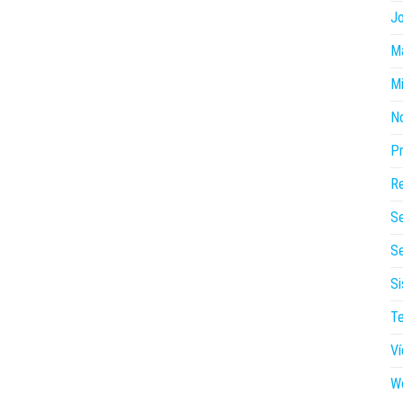
J
Ma
Mi
N
P
Re
S
Se
Si
Te
V
W