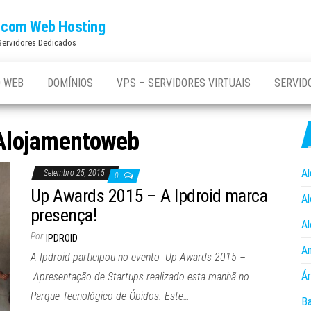
os com Web Hosting
 Servidores Dedicados
 WEB
DOMÍNIOS
VPS – SERVIDORES VIRTUAIS
SERVID
Alojamentoweb
Al
Setembro 25, 2015
0
Up Awards 2015 – A Ipdroid marca
Al
presença!
Al
Por
IPDROID
An
A Ipdroid participou no evento Up Awards 2015 –
Ár
Apresentação de Startups realizado esta manhã no
Parque Tecnológico de Óbidos. Este…
B