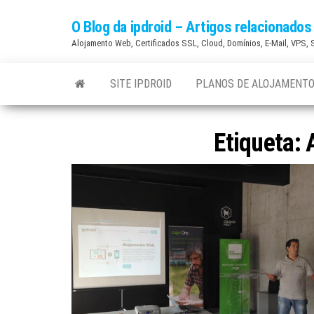
Skip
O Blog da ipdroid – Artigos relacionad
to
Alojamento Web, Certificados SSL, Cloud, Domínios, E-Mail, VPS,
the
content
SITE IPDROID
PLANOS DE ALOJAMENTO
Etiqueta: