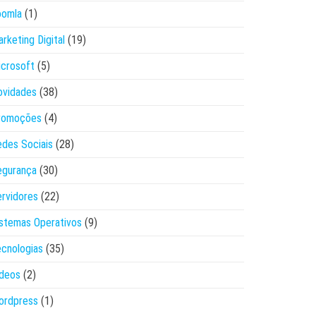
oomla
(1)
rketing Digital
(19)
crosoft
(5)
ovidades
(38)
romoções
(4)
des Sociais
(28)
egurança
(30)
rvidores
(22)
stemas Operativos
(9)
cnologias
(35)
ídeos
(2)
ordpress
(1)