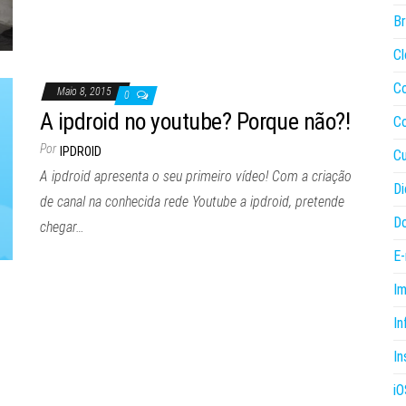
B
Cl
C
Maio 8, 2015
0
A ipdroid no youtube? Porque não?!
C
Por
IPDROID
Cu
A ipdroid apresenta o seu primeiro vídeo! Com a criação
Di
de canal na conhecida rede Youtube a ipdroid, pretende
Do
chegar…
E-
I
In
In
iO