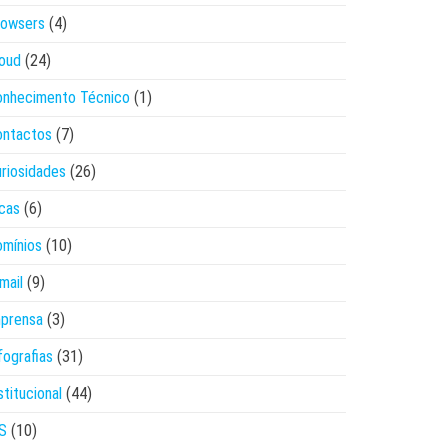
rowsers
(4)
oud
(24)
onhecimento Técnico
(1)
ontactos
(7)
riosidades
(26)
cas
(6)
mínios
(10)
mail
(9)
mprensa
(3)
fografias
(31)
stitucional
(44)
S
(10)