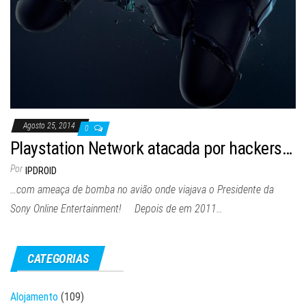
Agosto 25, 2014
0
Playstation Network atacada por hackers…
Por
IPDROID
…com ameaça de bomba no avião onde viajava o Presidente da
Sony Online Entertainment! Depois de em 2011…
CATEGORIAS
Alojamento
(109)