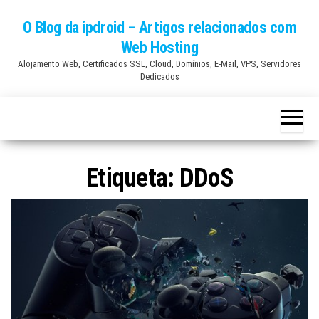
Skip
O Blog da ipdroid – Artigos relacionados com
to
Web Hosting
the
Alojamento Web, Certificados SSL, Cloud, Domínios, E-Mail, VPS, Servidores
content
Dedicados
Etiqueta:
DDoS