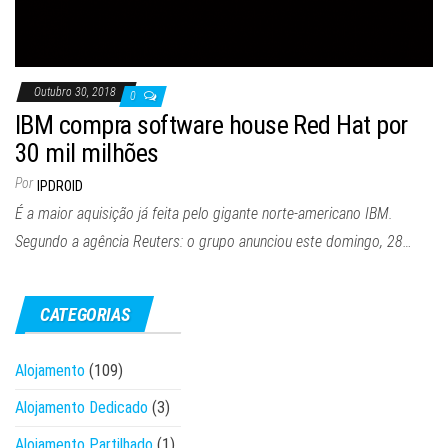
Outubro 30, 2018
0
IBM compra software house Red Hat por
30 mil milhões
Por
IPDROID
É a maior aquisição já feita pelo gigante norte-americano IBM.
Segundo a agência Reuters: o grupo anunciou este domingo, 28…
CATEGORIAS
Alojamento
(109)
Alojamento Dedicado
(3)
Alojamento Partilhado
(1)