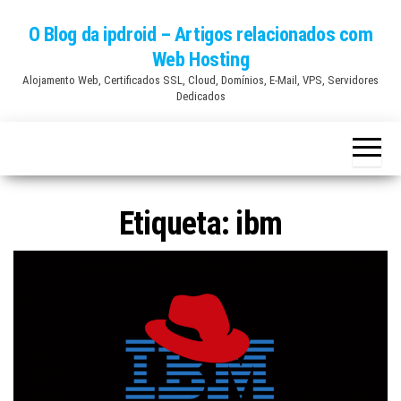
Skip
O Blog da ipdroid – Artigos relacionados com
to
Web Hosting
the
Alojamento Web, Certificados SSL, Cloud, Domínios, E-Mail, VPS, Servidores
content
Dedicados
Etiqueta:
ibm