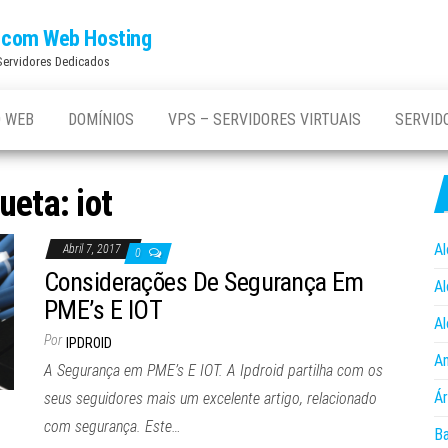
os com Web Hosting
 Servidores Dedicados
 WEB
DOMÍNIOS
VPS – SERVIDORES VIRTUAIS
SERVID
queta:
iot
Al
Abril 7, 2017
0
Considerações De Segurança Em
Al
PME’s E IOT
Al
Por
IPDROID
An
A Segurança em PME’s E IOT. A Ipdroid partilha com os
Ár
seus seguidores mais um excelente artigo, relacionado
com segurança. Este…
B