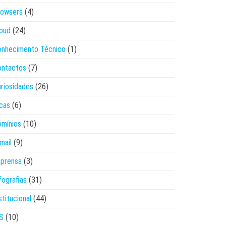
rowsers
(4)
oud
(24)
onhecimento Técnico
(1)
ontactos
(7)
riosidades
(26)
cas
(6)
mínios
(10)
mail
(9)
mprensa
(3)
fografias
(31)
stitucional
(44)
S
(10)