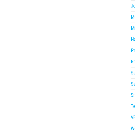
J
Ma
Mi
N
P
Re
S
Se
Si
Te
V
W