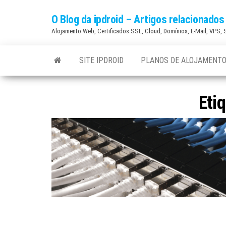
Skip
O Blog da ipdroid – Artigos relacionad
to
Alojamento Web, Certificados SSL, Cloud, Domínios, E-Mail, VPS,
the
content
SITE IPDROID
PLANOS DE ALOJAMENTO
Eti