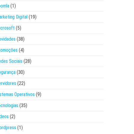
oomla
(1)
rketing Digital
(19)
crosoft
(5)
ovidades
(38)
romoções
(4)
des Sociais
(28)
egurança
(30)
rvidores
(22)
stemas Operativos
(9)
cnologias
(35)
ídeos
(2)
ordpress
(1)