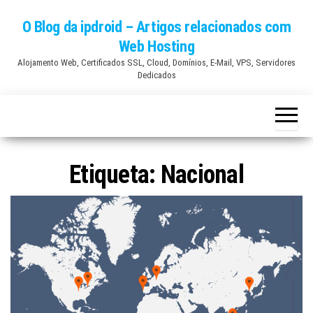
Skip
O Blog da ipdroid – Artigos relacionados com
to
Web Hosting
the
Alojamento Web, Certificados SSL, Cloud, Domínios, E-Mail, VPS, Servidores
content
Dedicados
Etiqueta:
Nacional