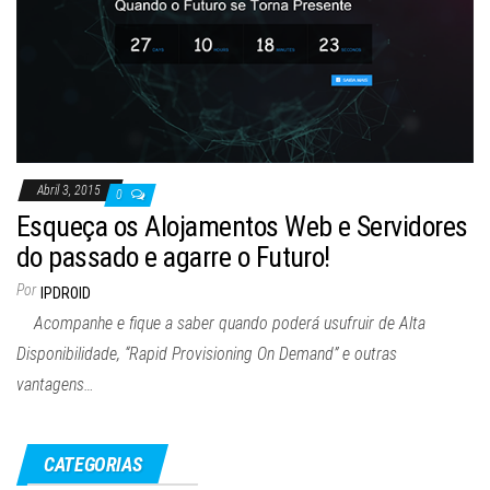
Abril 3, 2015
0
Esqueça os Alojamentos Web e Servidores
do passado e agarre o Futuro!
Por
IPDROID
Acompanhe e fique a saber quando poderá usufruir de Alta
Disponibilidade, “Rapid Provisioning On Demand” e outras
vantagens…
CATEGORIAS