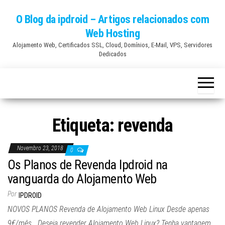
Skip
O Blog da ipdroid – Artigos relacionados com
to
Web Hosting
the
Alojamento Web, Certificados SSL, Cloud, Domínios, E-Mail, VPS, Servidores
content
Dedicados
Etiqueta:
revenda
Novembro 23, 2018
0
Os Planos de Revenda Ipdroid na
vanguarda do Alojamento Web
Por
IPDROID
NOVOS PLANOS Revenda de Alojamento Web Linux Desde apenas
9€/mês Deseja revender Alojamento Web Linux? Tenha vantagem