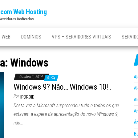
os com Web Hosting
 Servidores Dedicados
 WEB
DOMÍNIOS
VPS – SERVIDORES VIRTUAIS
SERVID
ta:
Windows
Al
Outubro 1, 2014
0
Windows 9? Não… Windows 10! .
Al
Por
IPDROID
Al
Desta vez a Microsoft surpreendeu tudo e todos os que
An
estavam a espera da apresentação do novo Windows 9,
Ár
não…
B