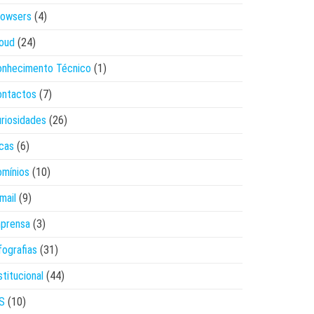
rowsers
(4)
oud
(24)
onhecimento Técnico
(1)
ontactos
(7)
riosidades
(26)
cas
(6)
mínios
(10)
mail
(9)
mprensa
(3)
fografias
(31)
stitucional
(44)
S
(10)