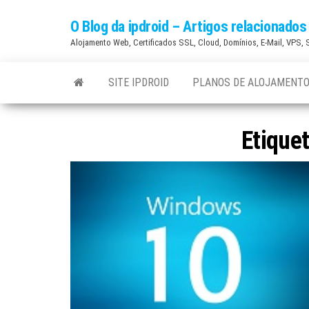
Skip
O Blog da ipdroid – Artigos relacionad
to
Alojamento Web, Certificados SSL, Cloud, Domínios, E-Mail, VPS,
the
content
SITE IPDROID
PLANOS DE ALOJAMENTO
Etique