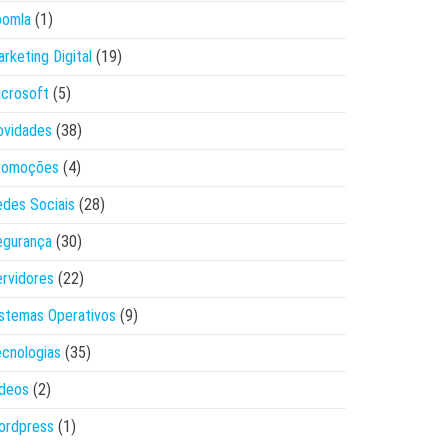
oomla
(1)
rketing Digital
(19)
crosoft
(5)
ovidades
(38)
romoções
(4)
des Sociais
(28)
egurança
(30)
rvidores
(22)
stemas Operativos
(9)
cnologias
(35)
ídeos
(2)
ordpress
(1)