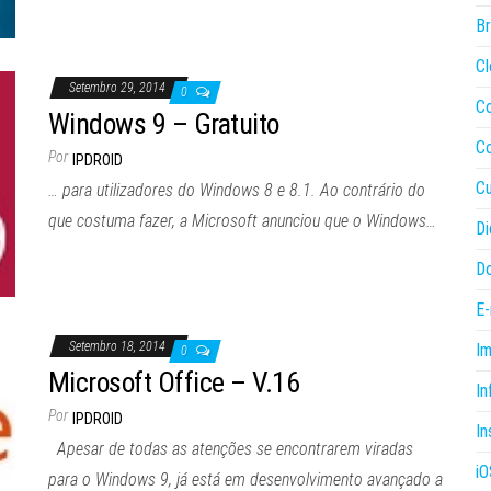
B
Cl
Setembro 29, 2014
0
C
Windows 9 – Gratuito
C
Por
IPDROID
Cu
… para utilizadores do Windows 8 e 8.1. Ao contrário do
que costuma fazer, a Microsoft anunciou que o Windows…
Di
Do
E-
Setembro 18, 2014
I
0
Microsoft Office – V.16
In
Por
IPDROID
In
Apesar de todas as atenções se encontrarem viradas
iO
para o Windows 9, já está em desenvolvimento avançado a