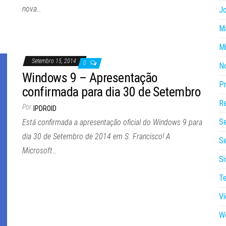
nova…
J
Ma
Mi
Setembro 15, 2014
0
N
Windows 9 – Apresentação
P
confirmada para dia 30 de Setembro
Re
Por
IPDROID
S
Está confirmada a apresentação oficial do Windows 9 para
dia 30 de Setembro de 2014 em S. Francisco! A
Se
Microsoft…
Si
Te
V
W