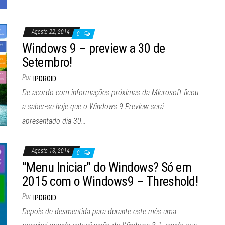
Agosto 22, 2014
0
Windows 9 – preview a 30 de
Setembro!
Por
IPDROID
De acordo com informações próximas da Microsoft ficou
a saber-se hoje que o Windows 9 Preview será
apresentado dia 30…
Agosto 13, 2014
0
“Menu Iniciar” do Windows? Só em
2015 com o Windows9 – Threshold!
Por
IPDROID
Depois de desmentida para durante este mês uma