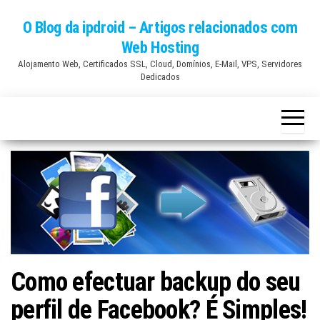
Skip
O Blog da ipdroid – Artigos relacionados com
to
Web Hosting
the
Alojamento Web, Certificados SSL, Cloud, Domínios, E-Mail, VPS, Servidores
content
Dedicados
Como efectuar backup do seu
perfil de Facebook? É Simples!