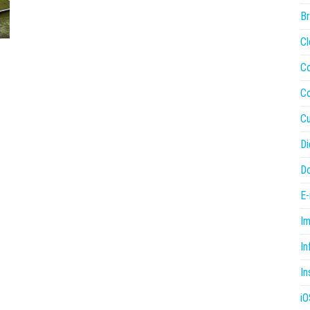
B
Cl
C
C
Cu
Di
Do
E-
I
In
In
iO