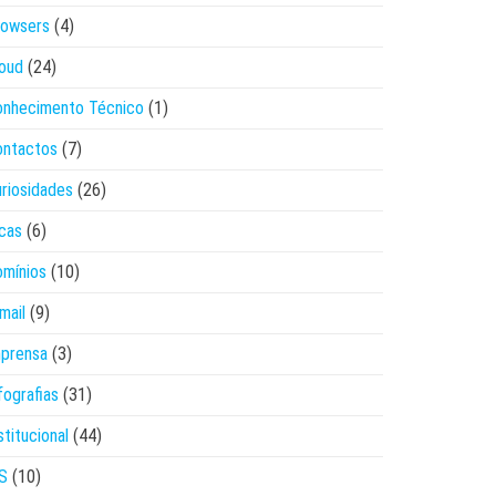
rowsers
(4)
oud
(24)
onhecimento Técnico
(1)
ontactos
(7)
riosidades
(26)
cas
(6)
mínios
(10)
mail
(9)
mprensa
(3)
fografias
(31)
stitucional
(44)
S
(10)