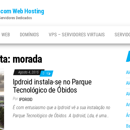
os com Web Hosting
 Servidores Dedicados
 WEB
DOMÍNIOS
VPS – SERVIDORES VIRTUAIS
SERVID
ta:
morada
Al
Agosto 4, 2015
0
Ipdroid instala-se no Parque
Al
Tecnológico de Óbidos
Al
Por
IPDROID
An
É com entusiasmo que a Ipdroid vê a sua instalação no
Ár
Parque Tecnológico de Óbidos. A Ipdroid, Lda, é uma…
B