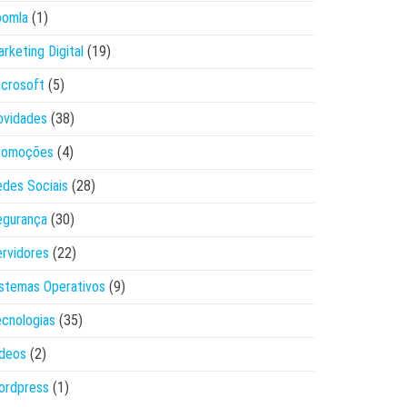
oomla
(1)
rketing Digital
(19)
crosoft
(5)
ovidades
(38)
romoções
(4)
des Sociais
(28)
egurança
(30)
rvidores
(22)
stemas Operativos
(9)
cnologias
(35)
ídeos
(2)
ordpress
(1)