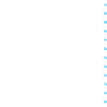
J
Ma
Mi
N
P
Re
S
Se
Si
Te
V
W