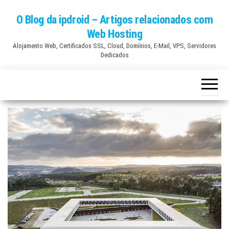
Skip
O Blog da ipdroid – Artigos relacionados com
to
Web Hosting
the
Alojamento Web, Certificados SSL, Cloud, Domínios, E-Mail, VPS, Servidores
content
Dedicados