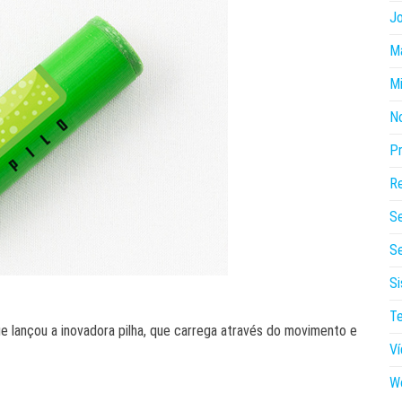
J
Ma
Mi
N
P
Re
S
Se
Si
Te
 lançou a inovadora pilha, que carrega através do movimento e
V
W