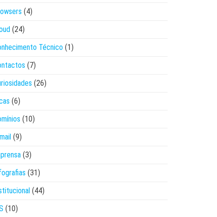
rowsers
(4)
oud
(24)
onhecimento Técnico
(1)
ontactos
(7)
riosidades
(26)
cas
(6)
mínios
(10)
mail
(9)
mprensa
(3)
fografias
(31)
stitucional
(44)
S
(10)