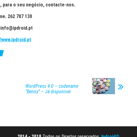
, para o seu negócio, contacte-nos.
ne. 262 787 130
 info@ipdroid.pt
//www.ipdroid.pt
WordPress 4.0 – codename
“Benny” – Já disponivel
2014 - 2018
Todos os Direitos reservados.
Ipdroid®