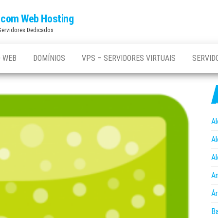
os com Web Hosting
 Servidores Dedicados
 WEB
DOMÍNIOS
VPS – SERVIDORES VIRTUAIS
SERVID
Al
Al
Al
An
Ár
B