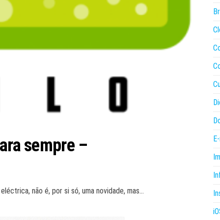
B
Cl
C
C
Cu
Di
Do
E-
para sempre –
I
In
eléctrica, não é, por si só, uma novidade, mas…
In
iO