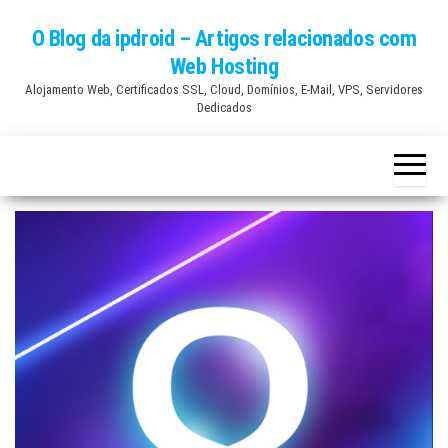
Skip
O Blog da ipdroid – Artigos relacionados com
to
Web Hosting
the
Alojamento Web, Certificados SSL, Cloud, Domínios, E-Mail, VPS, Servidores
content
Dedicados